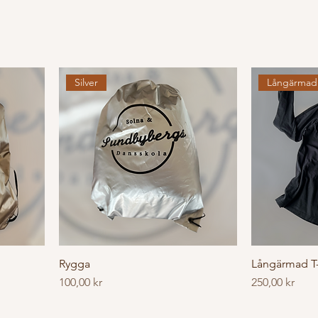
Silver
Långärmad
Rygga
Långärmad T-
Pris
Pris
100,00 kr
250,00 kr