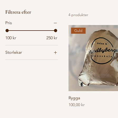
Filtrera efter
4 produkter
Pris
Guld
100 kr
250 kr
Storlekar
14-16
9-11
Medium
Rygga
Pris
100,00 kr