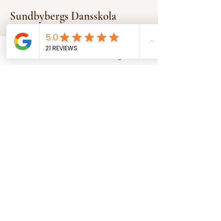
Sundbybergs Dansskola
info@sundbybergsdansskola.se
Email
Instagram
Solna Business Park
Svetsarvägen 13, Solna, Sweden